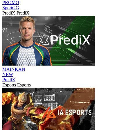
PROMO
SportGG
PrediX
PrediX
MAINKAN
NEW
PrediX
Esports
Esports