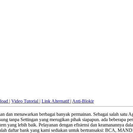
load
|
Video Tutorial
|
Link Alternatif
|
Anti-Blokir
man dan menawarkan berbagai banyak permainan. Sebagai salah satu Ag
sung tanpa Settingan yang merugikan pihak siapapun. ada beberapa per
tem yang lebih baik. Pelayanan dengan efisiensi dan keamanannya dalam
ut adalah daftar bank yang kami sediakan untuk bertransaksi: BC