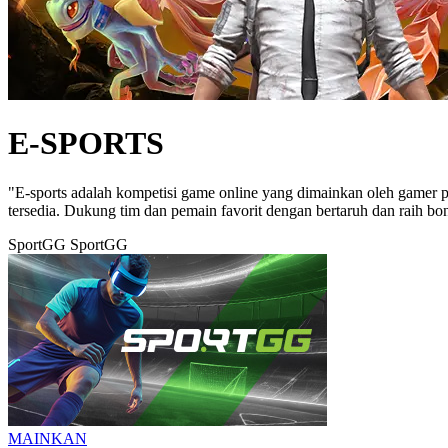
E-SPORTS
"E-sports adalah kompetisi game online yang dimainkan oleh gam
tersedia. Dukung tim dan pemain favorit dengan bertaruh dan raih bo
SportGG
SportGG
MAINKAN