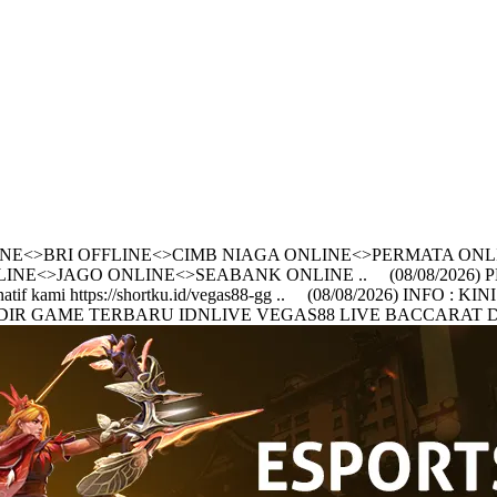
LINE<>BRI OFFLINE<>CIMB NIAGA ONLINE<>PERMATA O
NLINE<>JAGO ONLINE<>SEABANK ONLINE ..
(08/08/2026)
P
natif kami https://shortku.id/vegas88-gg ..
(08/08/2026)
INFO : KI
DIR GAME TERBARU IDNLIVE VEGAS88 LIVE BACCARAT 