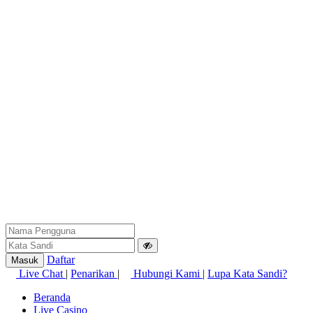
Daftar
Masuk
Live Chat
|
Penarikan
|
Hubungi Kami
|
Lupa Kata Sandi?
Beranda
Live Casino