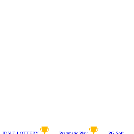
IDN E-LOTTERY
Pragmatic Play
PG Soft