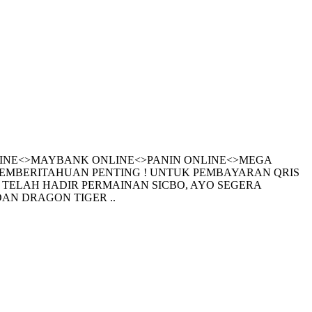
NLINE<>MAYBANK ONLINE<>PANIN ONLINE<>MEGA
EMBERITAHUAN PENTING ! UNTUK PEMBAYARAN QRIS
NI TELAH HADIR PERMAINAN SICBO, AYO SEGERA
DAN DRAGON TIGER ..